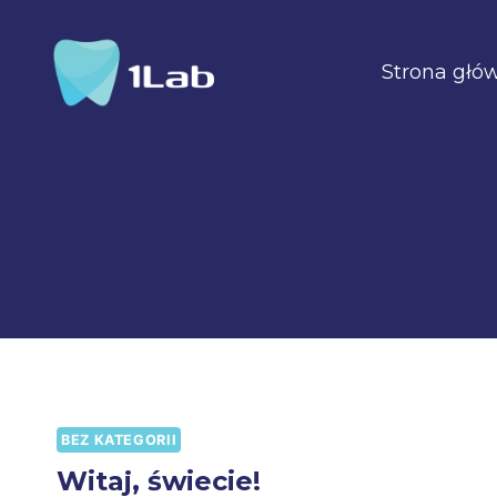
Przejdź
do
Strona głó
treści
BEZ KATEGORII
Witaj, świecie!