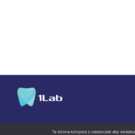
© 2026 1lab Łódź - Protetyka i Ortodoncja w 
Ta strona korzysta z ciasteczek aby świadc