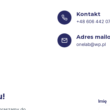
Kontakt
+48 606 442 0
Adres mail
onelab@wp.pl
u!
Imię
apraszamy do