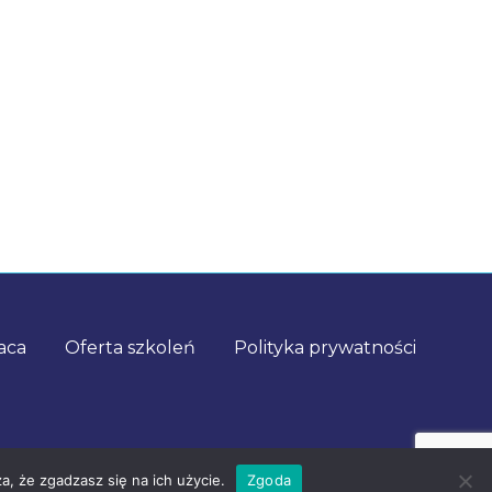
aca
Oferta szkoleń
Polityka prywatności
a, że zgadzasz się na ich użycie.
Zgoda