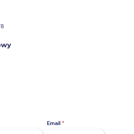
78
owy
Email
*