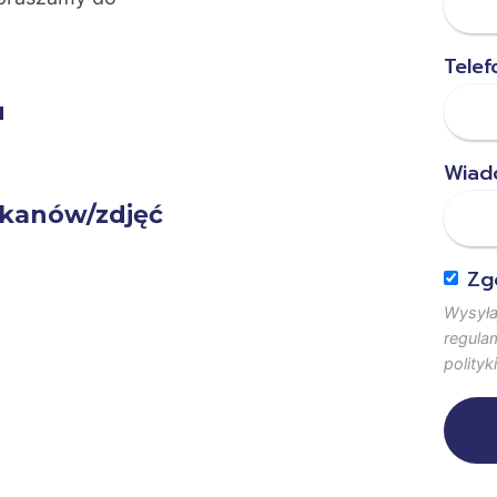
Telef
u
Wiad
skanów/zdjęć
Zg
Wysyła
regulam
polityk