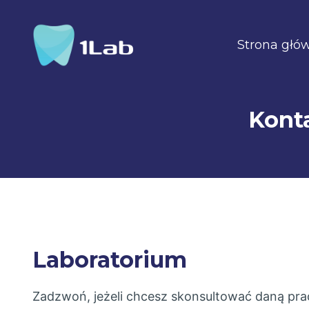
Przejdź
do
Strona głó
treści
Konta
Laboratorium
Zadzwoń, jeżeli chcesz skonsultować daną pra