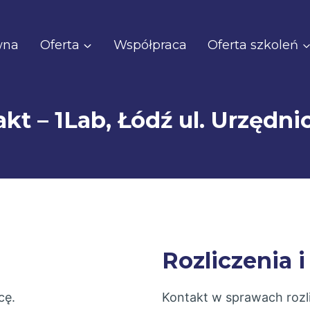
wna
Oferta
Współpraca
Oferta szkoleń
kt – 1Lab, Łódź ul. Urzędni
Rozliczenia i
cę.
Kontakt w sprawach rozli