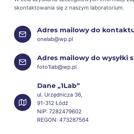
skontaktowania się z naszym laboratorium.
Adres mailowy do kontakt
onelab@wp.pl
Adres mailowy do wysyłki 
foto1lab@wp.pl
Dane „1Lab”
ul. Urzędnicza 36,
91-312 Łódź
NIP: 7282479602
REGON: 473287564